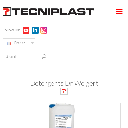
Follow us:
France
HOME PAGE
RW ALPHA
COMPAGNIE
Détergents Dr Weigert
PRODUITS
EDUCATION
MEDIA & EVENTS
CONTACTS