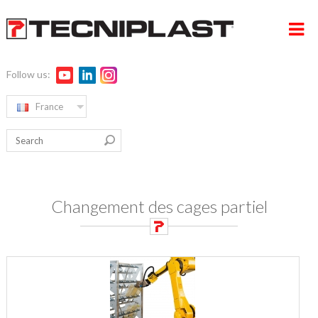
Follow us:
France
HOME PAGE
RW ALPHA
COMPAGNIE
Changement des cages partiel
PRODUITS
EDUCATION
MEDIA & EVENTS
CONTACTS